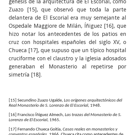
génesis de la arquitectura de El Escorial, como
Zuazo [15], que observó que toda la parte
delantera de El Escorial era muy semejante al
Ospedale Maggiore de Milán, Íñiguez [16], que
hizo notar los antecedentes de los patios en
cruz con hospitales españoles del siglo XV, o
Chueca [17], que supuso que un típico hospital
cruciforme con el claustro y la iglesia adosados
generaban el Monasterio al repetirse por
simetría [18].
[15] Secundino Zuazo Ugalde, 
Los orígenes arquitectónicos del 
Real Monasterio de S. Lorenzo de El Escorial
, 1948.
[16] Francisco Íñiguez Almech, 
Las trazas del Monasterio de S. 
Lorenzo de El Escorial
, 1965.
[17] Fernando Chueca Goitia, 
Casas reales en monasterios y 
conventos españoles
, 1966. Chueca cita como antecedentes de 