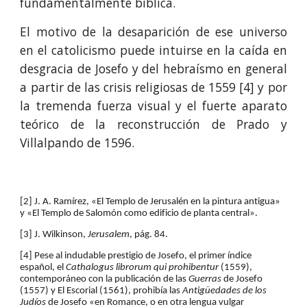
fundamentalmente bíblica.
El motivo de la desaparición de ese universo
en el catolicismo puede intuirse en la caída en
desgracia de Josefo y del hebraísmo en general
a partir de las crisis religiosas de 1559 [4] y por
la tremenda fuerza visual y el fuerte aparato
teórico de la reconstrucción de Prado y
Villalpando de 1596.
[2] J. A. Ramírez, «El Templo de Jerusalén en la pintura antigua» 
y «El Templo de Salomón como edificio de planta central».
[3] J. Wilkinson, 
Jerusalem
, pág. 84.
[4] Pese al indudable prestigio de Josefo, el primer índice 
español, el 
Cathalogus librorum qui prohibentur
 (1559), 
contemporáneo con la publicación de las 
Guerras 
de Josefo 
(1557) y El Escorial (1561), prohibía las 
Antigüedades de los 
Judíos
 de Josefo «en Romance, o en otra lengua vulgar 