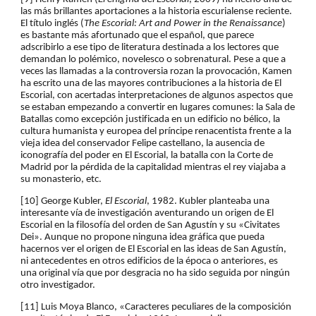
las más brillantes aportaciones a la historia escurialense reciente. 
El título inglés (
The Escorial: Art and Power in the Renaissance
) 
es bastante más afortunado que el español, que parece 
adscribirlo a ese tipo de literatura destinada a los lectores que 
demandan lo polémico, novelesco o sobrenatural. Pese a que a 
veces las llamadas a la controversia rozan la provocación, Kamen 
ha escrito una de las mayores contribuciones a la historia de El 
Escorial, con acertadas interpretaciones de algunos aspectos que 
se estaban empezando a convertir en lugares comunes: la Sala de 
Batallas como excepción justificada en un edificio no bélico, la 
cultura humanista y europea del príncipe renacentista frente a la 
vieja idea del conservador Felipe castellano, la ausencia de 
iconografía del poder en El Escorial, la batalla con la Corte de 
Madrid por la pérdida de la capitalidad mientras el rey viajaba a 
su monasterio, etc.
[10] George Kubler, 
El Escorial
, 1982. Kubler planteaba una 
interesante vía de investigación aventurando un origen de El 
Escorial en la filosofía del orden de San Agustín y su «Civitates 
Dei». Aunque no propone ninguna idea gráfica que pueda 
hacernos ver el origen de El Escorial en las ideas de San Agustín, 
ni antecedentes en otros edificios de la época o anteriores, es 
una original vía que por desgracia no ha sido seguida por ningún 
otro investigador.
[11] Luis Moya Blanco, «Caracteres peculiares de la composición 