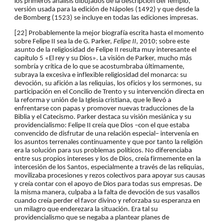
los primeros análisis dibujados de la descripción del Templo, 
versión usada para la edición de Nápoles (1492) y que desde la 
de Bomberg (1523) se incluye en todas las ediciones impresas.
[22] Probablemente la mejor biografía escrita hasta el momento 
sobre Felipe II sea la de G. Parker, 
Felipe II
, 2010; sobre este 
asunto de la religiosidad de Felipe II resulta muy interesante el 
capítulo 5 «El rey y su Dios». La visión de Parker, mucho más 
sombría y crítica de lo que se acostumbraba últimamente, 
subraya la excesiva e inflexible religiosidad del monarca: su 
devoción, su afición a las reliquias, los oficios y los sermones, su 
participación en el Concilio de Trento y su intervención directa en 
la reforma y unión de la Iglesia cristiana, que le llevó a 
enfrentarse con papas y promover nuevas traducciones de la 
Biblia y el Catecismo. Parker destaca su visión mesiánica y su 
providencialismo: Felipe II creía que Dios –con el que estaba 
convencido de disfrutar de una relación especial– intervenía en 
los asuntos terrenales continuamente y que por tanto la religión 
era la solución para sus problemas políticos. No diferenciaba 
entre sus propios intereses y los de Dios, creía firmemente en la 
intercesión de los Santos, especialmente a través de las reliquias, 
movilizaba procesiones y rezos colectivos para apoyar sus causas 
y creía contar con el apoyo de Dios para todas sus empresas. De 
la misma manera, culpaba a la falta de devoción de sus vasallos 
cuando creía perder el favor divino y reforzaba su esperanza en 
un milagro que enderezara la situación. Era tal su 
providencialismo que se negaba a plantear planes de 