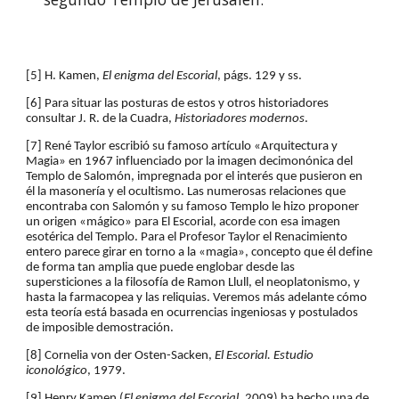
[5] H. Kamen, 
El enigma del Escorial
, págs. 129 y ss.
[6] Para situar las posturas de estos y otros historiadores 
consultar J. R. de la Cuadra, 
Historiadores modernos
.
[7] René Taylor escribió su famoso artículo «Arquitectura y 
Magia» en 1967 influenciado por la imagen decimonónica del 
Templo de Salomón, impregnada por el interés que pusieron en 
él la masonería y el ocultismo. Las numerosas relaciones que 
encontraba con Salomón y su famoso Templo le hizo proponer 
un origen «mágico» para El Escorial, acorde con esa imagen 
esotérica del Templo. Para el Profesor Taylor el Renacimiento 
entero parece girar en torno a la «magia», concepto que él define 
de forma tan amplia que puede englobar desde las 
supersticiones a la filosofía de Ramon Llull, el neoplatonismo, y 
hasta la farmacopea y las reliquias. Veremos más adelante cómo 
esta teoría está basada en ocurrencias ingeniosas y postulados 
de imposible demostración.
[8] Cornelia von der Osten-Sacken, 
El Escorial. Estudio 
iconológico
, 1979.
[9] Henry Kamen (
El enigma del Escorial
, 2009) ha hecho una de 