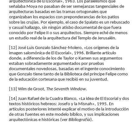
arquitectónica de El Escorial», 1963. Los paralelismos que 
señalaba Moya no pasaban de ser semejanzas tangenciales de 
arquitecturas basadas en las tramas ortogonales que 
organizaban los espacios con preponderancias de los patios 
sobre las crujías. Por ejemplo, el caso de Spalato es un rebuscado 
y casual hallazgo, sin ningún atisbo documental de que fuera 
conocido por Felipe II o sus arquitectos. Siempre eché de menos 
un estudio real de la arquitectura del Templo de Jerusalén.
[12] José Luis Gonzalo Sánchez-Molero, «Los orígenes de la 
imagen salomónica de El Escorial», 1996. Brillante artículo 
donde, a diferencia de los de Taylor o Kamen sus argumentos 
estaban sobradamente argumentados por pruebas 
documentales novedosas, basadas en el ingente conocimiento 
que Gonzalo tiene tanto de la Biblioteca del príncipe Felipe como 
de la educación cortesana que recibió en su juventud.
[13] Wim de Groot, 
The Seventh Window
.
[14] Juan Rafael de la Cuadra Blanco, «La idea de El Escorial y dos 
textos históricos hebreos: Josefo y la Misnah», 1995. En 
artículos posteriores intenté explicar el motivo de la introducción 
de otras fuentes en este modelo bíblico, y sus implicaciones 
arquitectónicas e históricas (ver 
Bibliografía
).