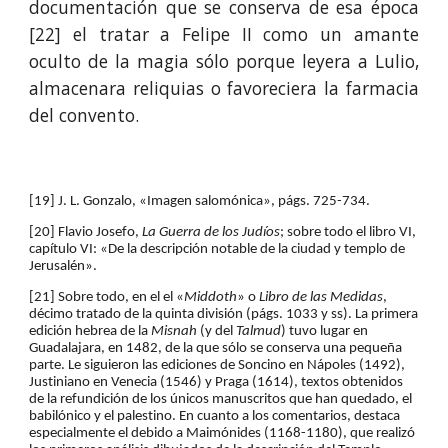
documentación que se conserva de esa época
[22] el tratar a Felipe II como un amante
oculto de la magia sólo porque leyera a Lulio,
almacenara reliquias o favoreciera la farmacia
del convento.
[19] J. L. Gonzalo, «Imagen salomónica», págs. 725-734.
[20] Flavio Josefo, 
La Guerra de los Judíos
; sobre todo el libro VI, 
capítulo VI: «De la descripción notable de la ciudad y templo de 
Jerusalén».
[21] Sobre todo, en el el «
Middoth
» o 
Libro de las Medidas
, 
décimo tratado de la quinta división (págs. 1033 y ss). La primera 
edición hebrea de la 
Misnah 
(y del 
Talmud
) tuvo lugar en 
Guadalajara, en 1482, de la que sólo se conserva una pequeña 
parte. Le siguieron las ediciones de Soncino en Nápoles (1492), 
Justiniano en Venecia (1546) y Praga (1614), textos obtenidos 
de la refundición de los únicos manuscritos que han quedado, el 
babilónico y el palestino. En cuanto a los comentarios, destaca 
especialmente el debido a Maimónides (1168-1180), que realizó 