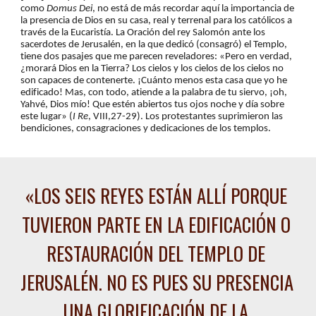
como 
Domus Dei
, no está de más recordar aquí la importancia de 
la presencia de Dios en su casa, real y terrenal para los católicos a 
través de la Eucaristía. La Oración del rey Salomón ante los 
sacerdotes de Jerusalén, en la que dedicó (consagró) el Templo, 
tiene dos pasajes que me parecen reveladores: «Pero en verdad, 
¿morará Dios en la Tierra? Los cielos y los cielos de los cielos no 
son capaces de contenerte. ¡Cuánto menos esta casa que yo he 
edificado! Mas, con todo, atiende a la palabra de tu siervo, ¡oh, 
Yahvé, Dios mío! Que estén abiertos tus ojos noche y día sobre 
este lugar» (
I Re
, VIII,27-29). Los protestantes suprimieron las 
bendiciones, consagraciones y dedicaciones de los templos.
«
LOS SEIS REYES ESTÁN ALLÍ PORQUE 
TUVIERON PARTE EN LA EDIFICACIÓN O 
RESTAURACIÓN DEL TEMPLO DE 
JERUSALÉN. NO ES PUES SU PRESENCIA 
UNA GLORIFICACIÓN DE LA 