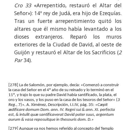
Cro 33
«Arrepentido, restau­ró el Altar del
Señor»): 14º rey de Judá, era hijo de Ezequías.
Tras un fuerte arrepentimiento quitó los
altares que él mismo había levantado a los
dioses ex­tranjeros. Reparó los muros
exteriores de la Ciu­dad de David, al oeste de
Guijón y restauró el Altar de los Sacrificios (
2
Par
34).
[278] La de Salomón, por ejemplo, decía: «Comenzó a construir 
la casa del Señor en el 4º año de su reinado y lo terminó en el 
11º, y trajo lo que su padre David había santificado, la plata, el 
oro y los vasos, y los puso en la casa de los tesoros del Señor» (
3 
Reg.
, 7)». A. Ximénez, 
Descripción
, I.I.IV, pág. 35: 
«Cæpit 
ædificare domum Dom. ann. IV. Regni sui & ann. XI. perfecta 
est, & intulit quæ santificaverat David pater suus, argentum 
aurum & vasa reposuitque in thesouris dom. D.»
[279] Aunque ya nos hemos referido al concepto del Templo 