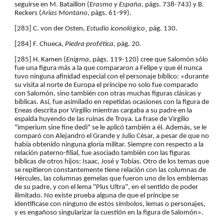
seguirse en M. Bataillon (
Erasmo y España
, págs. 738-743) y B. 
Reckers (
Arias Montano
, págs. 61-99).
[283] C. von der Osten, 
Estudio iconológico
¸ pág. 130.
[284] F. Chueca, 
Piedra profética
, pág. 20.
[285] H. Kamen (
Enigma
, págs. 119-120) cree que Salomón sólo 
fue una figura más a la que compararon a Felipe y que él nunca 
tuvo ninguna afinidad especial con el personaje bíblico: «durante 
su visita al norte de Europa el príncipe no solo fue comparado 
con Salomón, sino también con otras muchas figuras clásicas y 
bíblicas. Así, fue asimilado en repetidas ocasiones con la figura de 
Eneas descrita por Virgilio mientras cargaba a su padre en la 
espalda huyendo de las ruinas de Troya. La frase de Virgilio 
"imperium sine fine dedi" se le aplicó también a él. Además, se le 
comparó con Alejandro el Grande y Julio César, a pesar de que no 
había obtenido ninguna gloria militar. Siempre con respecto a la 
relación paterno-filial, fue asociado también con las figuras 
bíblicas de otros hijos: Isaac, José y Tobías. Otro de los temas que 
se repitieron constantemente tiene relación con las columnas de 
Hércules, las columnas gemelas que fueron uno de los emblemas 
de su padre, y con el lema "Plus Ultra", en el sentido de poder 
ilimitado. No existe prueba alguna de que el príncipe se 
identificase con ninguno de estos símbolos, lemas o personajes, 
y es engañoso singularizar la cuestión en la figura de Salomón».