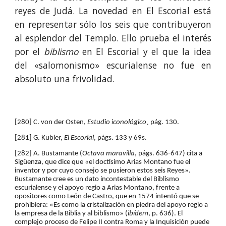
reyes de Judá. La novedad en El Escorial está
en repre­sentar sólo los seis que contribuye­ron
al esplendor del Templo. Ello prueba el interés
por el
biblismo
en El Escorial y el que la idea
del «salomonismo» escurialense no fue en
absoluto una frivolidad.
[280] C. von der Osten, 
Estudio iconológico
¸ pág. 130.
[281] G. Kubler, 
El Escorial
, págs. 133 y 69s.
[282] A. Bustamante (
Octava maravilla
, págs. 636-647) cita a 
Sigüenza, que dice que «el doctísimo Arias Montano fue el 
inventor y por cuyo consejo se pusieron estos seis Reyes». 
Bustamante cree es un dato incontestable del Biblismo 
escurialense y el apoyo regio a Arias Montano, frente a 
opositores como León de Castro, que en 1574 intentó que se 
prohibiera: «Es como la cristalización en piedra del apoyo regio a 
la empresa de la Biblia y al biblismo» (
ibídem
, p. 636). El 
complejo proceso de Felipe II contra Roma y la Inquisición puede 