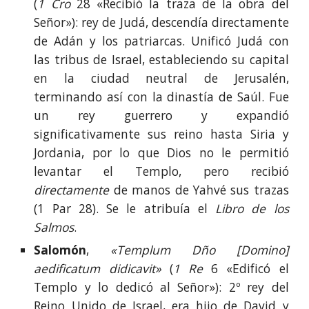
(
1 Cro
28 «Recibió la traza de la obra del
Señor»): rey de Judá, descendía directamente
de Adán y los patriarcas. Unificó Judá con
las tribus de Israel, estableciendo su capital
en la ciudad neutral de Jerusalén,
terminando así con la dinastía de Saúl. Fue
un rey guerrero y expandió
significativamente sus reino hasta Siria y
Jordania, por lo que Dios no le permitió
levantar el Templo, pero recibió
directamente
de manos de Yahvé sus trazas
(1 Par 28). Se le atribuía el
Libro de los
Salmos
.
Salomón
,
«Templum Dño [Domino]
aedificatum didicavit»
(
1 Re
6 «Edificó el
Templo y lo dedicó al Señor»): 2º rey del
Reino Unido de Israel, era hijo de David y