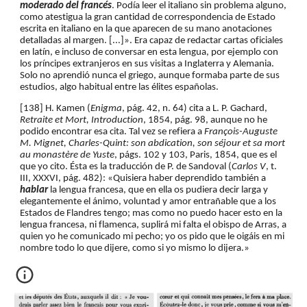
moderado del francés
. Podía leer el italiano sin problema alguno, 
como atestigua la gran cantidad de correspondencia de Estado 
escrita en italiano en la que aparecen de su mano anotaciones 
detalladas al margen. [...]». Era capaz de redactar cartas oficiales 
en latín, e incluso de conversar en esta lengua, por ejemplo con 
los príncipes extranjeros en sus visitas a Inglaterra y Alemania. 
Solo no aprendió nunca el griego, aunque formaba parte de sus 
estudios, algo habitual entre las élites españolas.
[138] H. Kamen (
Enigma
, pág. 42, n. 64) cita a L. P. Gachard, 
Retraite et Mort, Introduction
, 1854, pág. 98, aunque no he 
podido encontrar esa cita. Tal vez se refiera a 
François-Auguste 
M. Mignet, Charles-Quint: son abdication, son séjour et sa mort 
au monastère de Yuste
, págs. 102 y 103, Paris, 1854, que es el 
que yo cito. Ésta es la traducción de P. de Sandoval (
Carlos V
, t. 
III, XXXVI, pág. 482): «Quisiera haber deprendido también a 
hablar 
la lengua francesa, que en ella os pudiera decir larga y 
elegantemente el ánimo, voluntad y amor entrañable que a los 
Estados de Flandres tengo; mas como no puedo hacer esto en la 
lengua francesa, ni flamenca, suplirá mi falta el obispo de Arras, a 
quien yo he comunicado mi pecho; yo os pido que le oigáis en mi 
nombre todo lo que dijere, como si yo mismo lo dijera.»