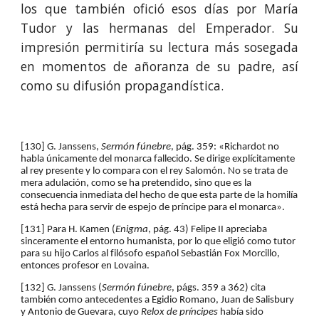
los que también ofició esos días por María
Tudor y las hermanas del Emperador. Su
impresión permitiría su lectura más sosegada
en momentos de añoranza de su padre, así
como su difusión propagandística.
[130] G. Janssens, 
Sermón fúnebre
, pág. 359: «Richardot no 
habla únicamente del monarca fallecido. Se dirige explícitamente 
al rey presente y lo compara con el rey Salomón. No se trata de 
mera adulación, como se ha pretendido, sino que es la 
consecuencia inmediata del hecho de que esta parte de la homilía 
está hecha para servir de espejo de príncipe para el monarca».
[131] Para H. Kamen (
Enigma
, pág. 43) Felipe II apreciaba 
sinceramente el entorno humanista, por lo que eligió como tutor 
para su hijo Carlos al filósofo español Sebastián Fox Morcillo, 
entonces profesor en Lovaina.
[132] G. Janssens (
Sermón fúnebre
, págs. 359 a 362) cita 
también como antecedentes a Egidio Romano, Juan de Salisbury 
y Antonio de Guevara, cuyo 
Relox de príncipes
 había sido 