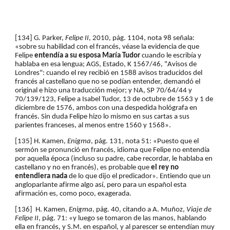
[134] G. Parker, 
Felipe II
, 2010, pág. 1104, nota 98 señala: 
«sobre su habilidad con el francés, véase la evidencia de que 
Felipe 
entendía a su esposa María Tudor
 cuando le escribía y 
hablaba en esa lengua; AGS, Estado, K 1567/46, "Avisos de 
Londres": cuando el rey recibió en 1588 avisos traducidos del 
francés al castellano que no se podían entender, demandó el 
original e hizo una traducción mejor; y NA, SP 70/64/44 y 
70/139/123, Felipe a Isabel Tudor, 13 de octubre de 1563 y 1 de 
diciembre de 1576, ambos con una despedida hológrafa en 
francés. Sin duda Felipe hizo lo mismo en sus cartas a sus 
parientes franceses, al menos entre 1560 y 1568».
[135] H. Kamen, 
Enigma
, pág. 131, nota 51: «Puesto que el 
sermón se pronunció en francés, idioma que Felipe no entendía 
por aquella época (incluso su padre, cabe recordar, le hablaba en 
castellano y no en francés), es probable que 
el rey no 
entendiera nada
 de lo que dijo el predicador». Entiendo que un 
angloparlante afirme algo así, pero para un español esta 
afirmación es, como poco, exagerada.
[136]  H. Kamen, 
Enigma
, pág. 40, citando a A. Muñoz, 
Viaje de 
Felipe II
, pág. 71: «y luego se tomaron de las manos, hablando 
ella en francés, y S.M. en español, y al parescer se entendían muy 