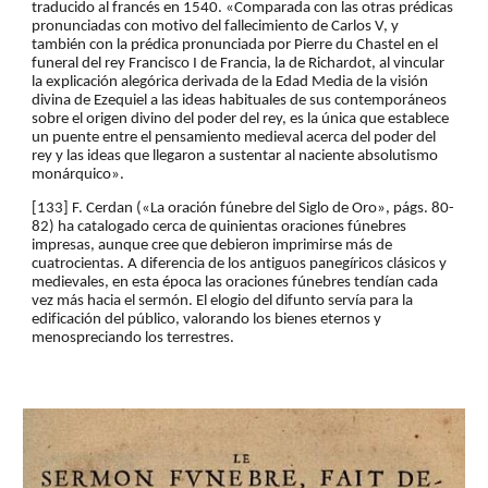
traducido al francés en 1540. «Comparada con las otras prédicas 
pronunciadas con motivo del fallecimiento de Carlos V, y 
también con la prédica pronunciada por Pierre du Chastel en el 
funeral del rey Francisco I de Francia, la de Richardot, al vincular 
la explicación alegórica derivada de la Edad Media de la visión 
divina de Ezequiel a las ideas habituales de sus contemporáneos 
sobre el origen divino del poder del rey, es la única que establece 
un puente entre el pensamiento medieval acerca del poder del 
rey y las ideas que llegaron a sustentar al naciente absolutismo 
monárquico».
[133] F. Cerdan («La oración fúnebre del Siglo de Oro», págs. 80-
82) ha catalogado cerca de quinientas oraciones fúnebres 
impresas, aunque cree que debieron imprimirse más de 
cuatrocientas. A diferencia de los antiguos panegíricos clásicos y 
medievales, en esta época las oraciones fúnebres tendían cada 
vez más hacia el sermón. El elogio del difunto servía para la 
edificación del público, valorando los bienes eternos y 
menospreciando los terrestres.