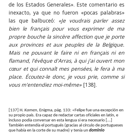
de los Estados Generales». Este comentario es
inexacto, ya que no fueron «pocas palabras»
las que balbuceó:
«Je voudrais parler assez
bien le français pour vous exprimer de ma
propre bouche la sincère affection que je porte
aux provinces et aux peuples de la Belgique.
Mais ne pouvant le faire ni en français ni en
flamand, l'évêque d'Arras, à qui j'ai ouvert mon
cœur et qui connaît mes pensées, le fera à ma
place. Écoutez-le donc, je vous prie, comme si
vous m'entendiez moi-même»
[138].
[137] H. 
Kamen
, Enigma, pág. 133: «Felipe fue una excepción en 
su propio país. Era capaz de redactar cartas oficiales en latín, e 
incluso podía conversar en esta lengua si era necesario [...] 
También entendía el portugués (gracias al círculo de portugueses 
que había en la corte de su madre) y tenía un 
dominio 