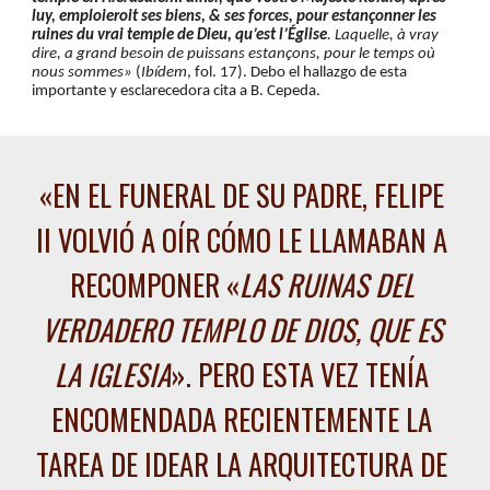
luy, emploieroit ses biens, & ses forces, pour estançonner les 
ruines du vrai temple de Dieu, qu’est l’Église
. Laquelle, à vray 
dire, a grand besoin de puissans estançons, pour le temps où 
nous sommes»
 (
I
bídem
, fol. 17). Debo el hallazgo de esta 
importante y esclarecedora cita a B. Cepeda.
«
EN EL FUNERAL DE SU PADRE, FELIPE 
II VOLVIÓ A OÍR CÓMO LE LLAMABAN A 
RECOMPONER «
LAS RUINAS DEL 
VERDADERO TEMPLO DE DIOS, QUE ES 
LA IGLESIA
». PERO ESTA VEZ TENÍA 
ENCOMENDADA RECIENTEMENTE LA 
TAREA DE IDEAR LA ARQUITECTURA DE 