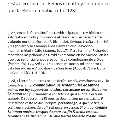
restablecer en sus Reinos el culto y credo único
que la Reforma había roto [128].
[127] No es la única alusión a David: al igual que rey bíblico «se 
esforzaba en todo y no conocía el descanso», especialmente 
viajando por toda Europa (
F. Richardot, 
Sermon fvnèbre
, 
fol. 4v) 
y su gobierno se asemejó al de David en celo, devoción, 
magnanimidad y éxito (
ibídem, 
fol. 17). Para terminar Richardot 
recordaba las palabras de David expresadas en los Salmos, en las 
que tras renunciar al poderse confiaba completamente a Dios 
(
ibídem
, fol. 17v, 
Sal 
19, 15 «Señor, mi Roca y mi Redentor»). 
Está basado en el Apocalipsis de San Juan (
Apoc 
4, 7) y el Libro 
de Ezequiel (
Ez 
1, 5-10).
[128] El sermón que nos ocupa decía: 
«Mais, vne chose diray –je 
toutesfois, que, 
comme Dauid, se sentant brisé de tant de 
peines par luy supportées, declara successeur en son Roiaume 
Salomon
 son fils, suiuant la confidence qu’il eut de son haut 
sçauoir, & sagesse [...] Et que, se desmettant de ses estats, il 
reuestit de ceste roiale pourpre, personnage, à qui elle fiet, & 
conuient tresbien. Ce qu’il feit aussi en espoir, Sire, que, 
comme 
Salomon aprés le trespas du pere, edifia & dedia ce beau 
temple en Hierusalem: ainsi, que Vostre Majesté Roiale, après 