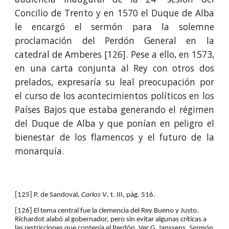
Concilio de Trento y en 1570 el Duque de Alba
le encargó el sermón para la solemne
proclamación del Perdón General en la
catedral de Amberes [126].
Pese a ello, en 1573,
en una carta conjunta al Rey con otros dos
prelados, expresaría su leal preocupación por
el curso de los acontecimientos políticos en los
Países Bajos que estaba generando el régimen
del Duque de Alba y que ponían en peligro el
bienestar de los
flamencos
y el futuro de la
monarquía.
[125] P. de Sandoval, 
Carlos V
, t. III, pág. 516.
[126] El tema central fue la clemencia del Rey Bueno y Justo. 
Richardot alabó al gobernador, pero sin evitar algunas críticas a 
las restricciones que contenía el Perdón. Ver 
G. Janssens, 
Sermón 