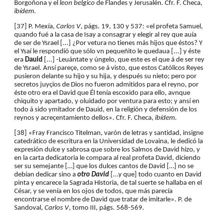
Borgoñona y el 
leon belgico
 de Flandes y Jerusalén. Cfr. F. Checa, 
ibídem.
[37] P. Mexía, 
Carlos V
, págs. 19, 130 y 537: «el profeta Samuel, 
quando fué a la casa de Isay a consagrar y elegir al rey que auía 
de ser de Ysrael [...] ¿Por vetura no tienes más hijos que éstos? Y 
el Ysaí le respondió que sólo vn pequeñito le quedaua [...] y éste 
era 
Dauid 
[...] -Leuántate y úngelo, que este es el que á de ser rey 
de Ysrael. Ansí pareçe, como se á visto, que estos Católicos Reyes 
pusieron delante su hijo y su hija, y después su nieto; pero por 
secretos juyçios de Dios no fueron admitidos para el reyno, por 
éste otro era el David que Él tenía escoxido para ello, avnque 
chiquito y apartado, y oluidado por ventura para esto; y ansí en 
todo á sido ymitador de Dauid, en la religión y defensión de los 
reynos y acreçentamiento dellos». Cfr. F. Checa, 
ibídem.
[38] «Fray Francisco Titelman, varón de letras y santidad, insigne 
catedrático de escritura en la Universidad de Lovaina, le dedicó la 
expresión dulce y sabrosa que sobre los Salmos de David hizo, y 
en la carta dedicatoria le compara al real profeta David, diciendo 
ser su semejante […] que los dulces cantos de David […] no se 
debían dedicar sino a
otro David
 [...y que] todo cuanto en David 
pinta y encarece la Sagrada Historia, de tal suerte se hallaba en el 
César, y se venía en los ojos de todos, que más parecía 
encontrarse el nombre de David que tratar de imitarle». P. de 
Sandoval,
 Carlos V
,
tomo III, págs. 568-569.