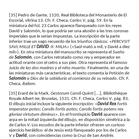
[35] Pedro de Gante, 1520, Real Biblioteca del Monasterio de El 
Escorial, vitrina 13. Cfr. F. Checa, 
Carlos V
, pág. 59. En la 
miniatura del fol. 23 Carlos aparece flanqueado con los reyes 
David y Salomón, lo que podría ser una alusión a las tres coronas 
imperiales que le serían impuestas. La inscripción de la parte 
inferior trae un vago recuerdo de los triunfos clásicos: 
«PERCVSIT 
SAVL MILLE ET 
DAVID 
·X· MILIA»
 («Saúl mató a mil, y David a diez 
mil»). En otra miniatura del manuscrito se representa el 
Sueño 
de 
Salomón
, con Carlos retratado como rey y emperador en 
actitud orante con el cetro a sus pies. Otra representa el famoso 
Juicio de las dos madres y el niño muerto
. Finalmente, en una de 
las miniaturas más características, el texto comenta la 
Petición de 
Salomón 
a Dios de la sabiduría al comienzo de su reinado
. Cfr. F. 
Checa, 
ibídem.
[
35
]
 Erard de la Mark, 
Gestorum Caroli Quinti
 [...], Bibliothèque 
Royale Albert Ier, Bruselas, 1531. Cfr. F. Checa, 
Carlos V
, pág. 83. 
El dibujo inicial incluye la siguiente inscripción: «
David Rex 
fortis 
Imperator potes; Carolis fortis potes; Carolis fortis potens rex 
gloriae virtutum diminus
». En el frontispicio 
David 
aparece con 
arpa en la mitad izquierda del dibujo, en disposición simétrica a la 
de Carlos V. Los escudos de la parte inferior ofrecen un curioso 
ejercicio heráldico: el de Jesús está flanqueado por los de Carlos 
V y 
David
, con coincidencias como la Cruz de San Andrés 