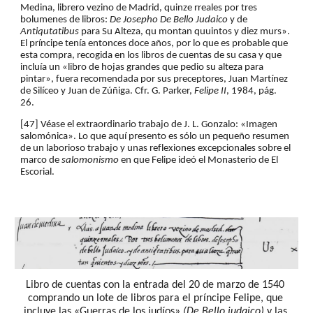
Medina, librero vezino de Madrid, quinze rreales por tres 
bolumenes de libros: 
De Josepho De Bello Judaico
 y de 
Antiqutatibus 
para Su Alteza, qu montan quuintos y diez murs». 
El príncipe tenía entonces doce años, por lo que es probable que 
esta compra, recogida en los libros de cuentas de su casa y que 
incluía un «libro de hojas grandes que pedio su alteza para 
pintar», fuera recomendada por sus preceptores, Juan Martínez 
de Silíceo y Juan de Zúñiga. Cfr. G. Parker,
 Felipe II
, 1984, pág. 
26.
[47] Véase el extraordinario trabajo de J. L. Gonzalo: «Imagen 
salomónica». Lo que aquí presento es sólo un pequeño resumen 
de un laborioso trabajo y unas reflexiones excepcionales sobre el 
marco de 
salomonismo 
en que Felipe ideó el Monasterio de El 
Escorial.
Libro de cuentas con la entrada del 20 de marzo de 1540 
comprando un lote de libros para el príncipe Felipe, que 
incluye las «Guerras de los judíos» 
(De Bello judaico) 
y las 