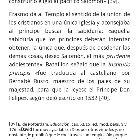
construirlo eligió al pacífico Salomón» [39].
Erasmo da al Templo el sentido de la unión de
los cristianos en una única Iglesia y aconsejaba
al príncipe buscar la sabiduría: «aquella
sabiduría que los príncipes deberán intentar
obtener, la única que, después de desdeñar las
demás cosas, deseó Salomón, el más
prudente
adolescente». Bataillon señaló que la
Institutio
principis
«fue traducida al castellano por
Bernabé Busto, maestro de los pajes de su
majestad, para que la leyese el Príncipe Don
Felipe», según dejó escrito en 1532 [40].
[39] E. de Rotterdam, 
Educación
, cap. XI.15; ed. mod. págs. 3 y 
176: «
David 
fue muy agradable a Dios por otras virtudes y, no 
obstante, le prohibió que le construyese un templo sólo porque 