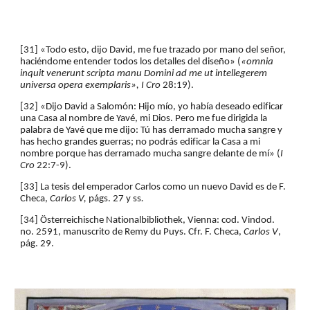
[31] «Todo esto, dijo David, me fue trazado por mano del señor, 
haciéndome entender todos los detalles del diseño» (
«omnia 
inquit venerunt scripta manu Domini ad me ut intellegerem 
universa opera exemplaris»,
I Cro
 28:19).
[32] «Dijo David a Salomón: Hijo mío, yo había deseado edificar 
una Casa al nombre de Yavé, mi Dios. Pero me fue dirigida la 
palabra de Yavé que me dijo: Tú has derramado mucha sangre y 
has hecho grandes guerras; no podrás edificar la Casa a mi 
nombre porque has derramado mucha sangre delante de mí» (
I 
Cro 
22:7-9).
[33] La tesis del emperador Carlos como un nuevo David es de F. 
Checa, 
Carlos V, 
págs. 27 y ss
.
[34] Österreichische Nationalbibliothek, Vienna: cod. Vindod. 
no. 2591, manuscrito de Remy du Puys. Cfr. F. Checa, 
Carlos V
, 
pág. 29.