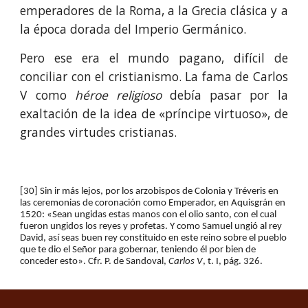
emperadores de la Roma, a la Grecia clásica y a
la época dorada del Imperio Germánico.
Pero ese era el mundo pagano, difícil de
conciliar con el cristianismo. La fama de Carlos
V como
héroe religioso
debía pasar por la
exaltación de la idea de «príncipe virtuoso», de
grandes virtudes cristianas.
[30] Sin ir más lejos, por los arzobispos de Colonia y Tréveris en 
las ceremonias de coronación como Emperador, en Aquisgrán en 
1520: «Sean ungidas estas manos con el olio santo, con el cual 
fueron ungidos los reyes y profetas. Y como Samuel ungió al rey 
David, así seas buen rey constituido en este reino sobre el pueblo 
que te dio el Señor para gobernar, teniendo él por bien de 
conceder esto». Cfr. P. de Sandoval, 
Carlos V
, t. I, pág. 326.