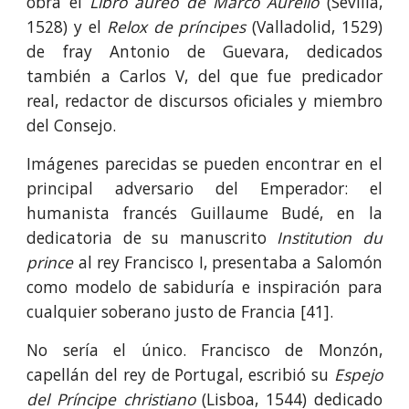
obra el
Libro áureo de Marco Aurelio
(Sevilla,
1528) y el
Relox de príncipes
(Valladolid, 1529)
de fray Antonio de Guevara, dedicados
también a Carlos V, del que fue predicador
real, redactor de discursos oficiales y miembro
del Consejo.
Imágenes parecidas se pueden encontrar en el
principal adversario del Emperador: el
humanista francés Guillaume Budé, en la
dedicatoria de su manuscrito
Institution du
prince
al rey Francisco I, presentaba a Salomón
como modelo de sabiduría e inspiración para
cualquier soberano justo de Francia
[
41
].
No sería el único. Francisco de Monzón,
capellán del rey de Portugal, escribió su
Espejo
del Príncipe christiano
(Lisboa, 1544) dedicado