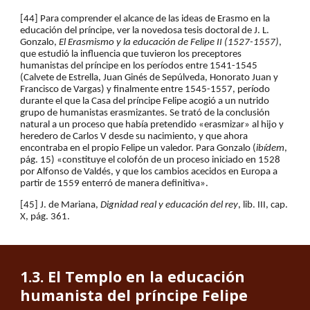
[
44
] Para comprender el alcance de las ideas de Erasmo en la 
educación del príncipe, ver la novedosa tesis doctoral de J. L. 
Gonzalo, 
El Erasmismo y la educación de Felipe II (1527-1557)
, 
que estudió la influencia que tuvieron los preceptores 
humanistas del príncipe en los períodos entre 1541-1545 
(Calvete de Estrella, Juan Ginés de Sepúlveda, Honorato Juan y 
Francisco de Vargas) y finalmente entre 1545-1557, período 
durante el que la Casa del príncipe Felipe acogió a un nutrido 
grupo de humanistas erasmizantes. Se trató de la conclusión 
natural a un proceso que había pretendido «erasmizar» al hijo y 
heredero de Carlos V desde su nacimiento, y que ahora 
encontraba en el propio Felipe un valedor. Para Gonzalo (
ibídem
, 
pág. 15) «constituye el colofón de un proceso iniciado en 1528 
por Alfonso de Valdés, y que los cambios acecidos en Europa a 
partir de 1559 enterró de manera definitiva».
[
45
] J. de Mariana, 
Dignidad real y educación del rey
, lib. III, cap. 
X, pág. 361.
1.3. 
El Templo en la educación 
humanista del príncipe Felipe