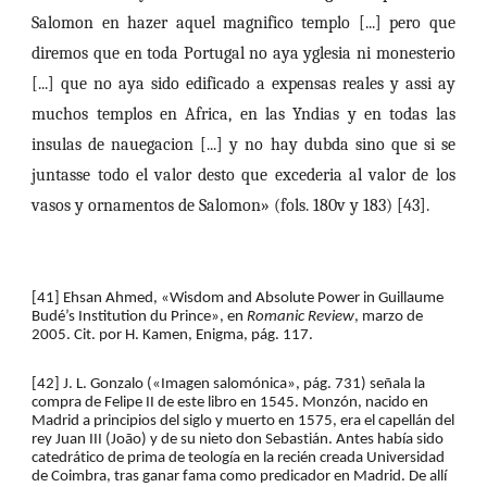
Salomon en hazer aquel magnifico templo [...] pero que
diremos que en toda Portugal no aya yglesia ni monesterio
[...] que no aya sido edificado a expensas reales y assi ay
muchos templos en Africa, en las Yndias y en todas las
insulas de nauegacion [...] y no hay dubda sino que si se
juntasse todo el valor desto que excederia al valor de los
vasos y ornamentos de Salomon» (fols. 180v y 183) [43].
[
41
] Ehsan Ahmed, «Wisdom and Absolute Power in Guillaume 
Budé’s Institution du Prince», en 
Romanic Review
, marzo de 
2005.
Cit. por H. Kamen, Enigma, pág. 117.
[42] J. L. Gonzalo («Imagen salomónica», pág. 731) señala la 
compra de Felipe II de este libro en 1545. Monzón, nacido en 
Madrid a principios del siglo y muerto en 1575, era el capellán del 
rey Juan III (João) y de su nieto don Sebastián. Antes había sido 
catedrático de prima de teología en la recién creada Universidad 
de Coimbra, tras ganar fama como predicador en Madrid. De allí 