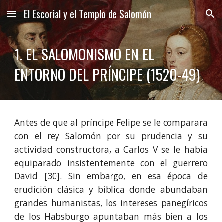
El Escorial y el Templo de Salomón
Skip to main content
Skip to navigation
1. EL SALOMONISMO EN EL 
ENTORNO DEL PRÍNCIPE (1520-49)
Antes de que al príncipe Felipe se le comparara
con el rey Salomón por su prudencia y su
actividad constructora, a Carlos V se le había
equiparado insistentemente con el guerrero
David [30]. Sin embargo, en esa época de
erudición clásica y bíblica donde abundaban
grandes humanistas, los intereses panegíricos
de los Habsburgo apuntaban más bien a los