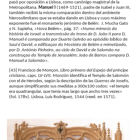
pasó por oposición a Lisboa, como canónigo magistral de la 
Metropolitana. 
Manuel I 
(1469-1521), padre de Isabel y Juan III, 
también recibió la misma comparación dentro del ambiente 
hierosolimitano que se estaba dando en Lisboa y cuyo máximo 
exponente fue el monasterio jerónimo de Belén:  J. Mucha Gato 
y N. Sapieha, «Nova Belém», pág. 37: 
«Numa mimesis da 
história de Israel: a transmissão do trono de D. João II para D. 
Manuel é comparada por Duarte Galvão ao episódio bíblico de 
Saul é David; a edificaçao do Mosteiro de Belém e mimetizado, 
por D. António Pinheiro, ao ciclo de David e de Salomão na 
construçao do Templo de Jerusalém; João de Barros compara D. 
Manuel a Salomão».
[43] Francisco de Monçon,
 Libro primero del Espejo del príncipe 
cristiano
, caps. LV-LVII. Monzón identifica el Templo de Salomón 
con el de Herodes, según la descripción de las 
Guerras de
 Josefo, 
aunque simplificando sus medidas a 300x100 codos: «el templo 
era quadrangular, que tenia mas largo que ancho tres vezes» 
(fol. 178v). Lisboa, Luis Rodriguez, 1544 (reed. en 1571).